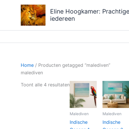
Ga
Eline Hoogkamer: Prachtige 
naar
iedereen
de
inhoud
Home
/ Producten getagged “malediven”
malediven
Gesorteerd
Toont alle 4 resultaten
op
prijs:
laag
naar
Malediven
Malediven
hoog
Indische
Indische