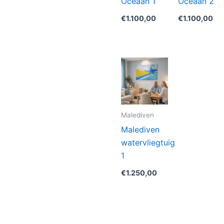
Oceaan 1
Oceaan 2
€
1.100,00
€
1.100,00
Malediven
Malediven
watervliegtuig
1
€
1.250,00