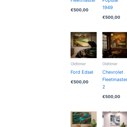
1949
€
500,00
€
500,00
Oldtimer
Oldtimer
Ford Edsel
Chevrolet
Fleetmaste
€
500,00
2
€
500,00