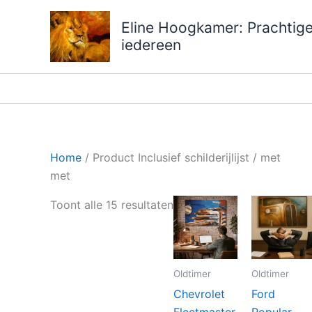
Ga
Eline Hoogkamer: Prachtige 
naar
iedereen
de
inhoud
Home
/ Product Inclusief schilderijlijst / met
met
Gesorteerd
Toont alle 15 resultaten
op
prijs:
laag
Oldtimer
Oldtimer
naar
Chevrolet
Ford
hoog
Fleetmaster
Popular