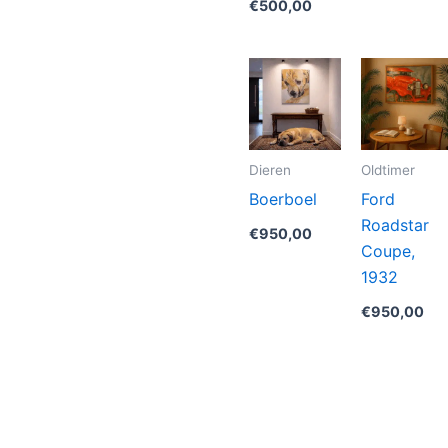
€
500,00
Dieren
Oldtimer
Boerboel
Ford
Roadstar
€
950,00
Coupe,
1932
€
950,00