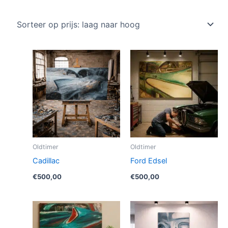
op
prijs:
laag
naar
hoog
Oldtimer
Oldtimer
Cadillac
Ford Edsel
€
500,00
€
500,00