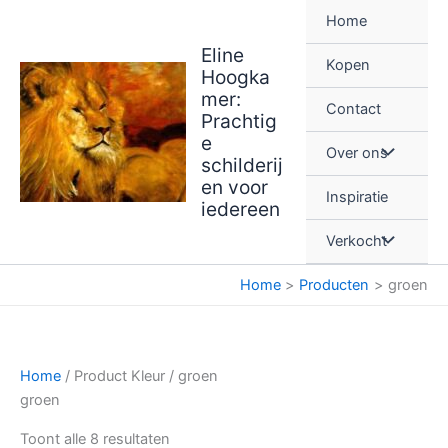
Ga
Home
naar
Eline
de
Kopen
Hoogka
inhoud
mer:
Contact
Prachtig
e
Over ons
schilderij
en voor
Inspiratie
iedereen
Verkocht
Home
Producten
groen
Home
/ Product Kleur / groen
groen
Gesorteerd
Toont alle 8 resultaten