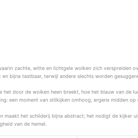
waarin zachte, witte en lichtgele wolken zich verspreiden 
t en bijna tastbaar, terwijl andere slechts worden gesugge
e het door de wolken heen breekt, hoe het blauw van de lucht
aling: een moment van stilkijken omhoog, ergens midden op
akt het schilderij bijna abstract; het nodigt de kijker uit 
igheid van de hemel.