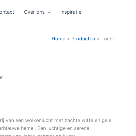
ontact
Over ons
Inspiratie
Home
Producten
Lucht
ht
rij van een wolkenlucht met zachte witte en gele
rblauwe hemel. Een luchtige en serene
bers van lichte, dromerige kunst.