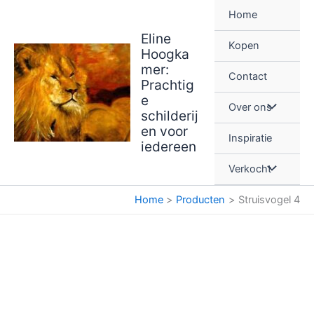
Ga
Home
naar
Eline
de
Kopen
Hoogka
inhoud
mer:
Contact
Prachtig
e
Over ons
schilderij
en voor
Inspiratie
iedereen
Verkocht
Home
Producten
Struisvogel 4