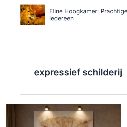
Ga
Eline Hoogkamer: Prachtige 
naar
iedereen
de
inhoud
expressief schilderij