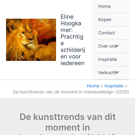
Ga
Home
naar
Eline
de
Kopen
Hoogka
inhoud
mer:
Contact
Prachtig
e
Over ons
schilderij
en voor
Inspiratie
iedereen
Verkocht
Home
Inspiratie
De kunsttrends van dit moment in interieurdesign (2026)
De kunsttrends van dit
moment in