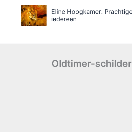
Ga
Eline Hoogkamer: Prachtige 
naar
iedereen
de
inhoud
Oldtimer-schilderi