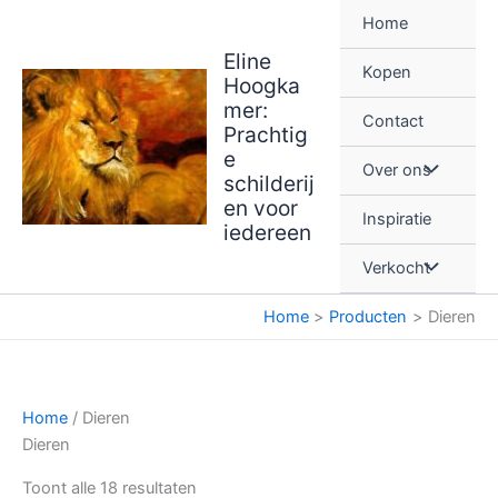
Ga
Home
naar
Eline
de
Kopen
Hoogka
inhoud
mer:
Contact
Prachtig
e
Over ons
schilderij
en voor
Inspiratie
iedereen
Verkocht
Home
Producten
Dieren
Home
/ Dieren
Dieren
Gesorteerd
Toont alle 18 resultaten