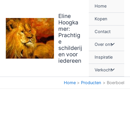
Ga
Home
naar
Eline
de
Kopen
Hoogka
inhoud
mer:
Contact
Prachtig
e
Over ons
schilderij
en voor
Inspiratie
iedereen
Verkocht
Home
Producten
Boerboel