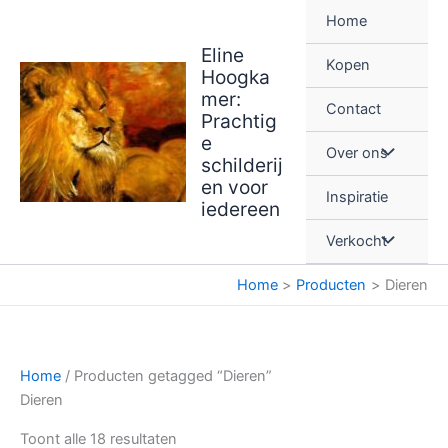
Ga
Home
naar
Eline
de
Kopen
Hoogka
inhoud
mer:
Contact
Prachtig
e
Over ons
schilderij
en voor
Inspiratie
iedereen
Verkocht
Home
Producten
Dieren
Home
/ Producten getagged “Dieren”
Dieren
Gesorteerd
Toont alle 18 resultaten