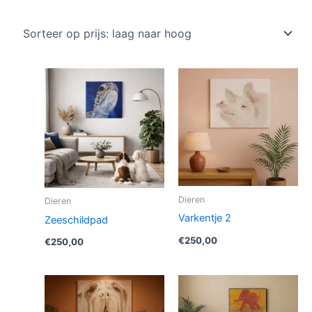
op
prijs:
laag
naar
hoog
Dieren
Dieren
Varkentje 2
Zeeschildpad
€
250,00
€
250,00