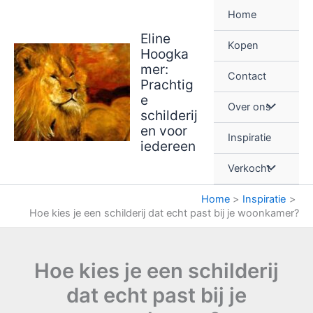
Ga
Home
naar
Eline
de
Kopen
Hoogka
inhoud
mer:
Contact
Prachtig
e
Over ons
schilderij
en voor
Inspiratie
iedereen
Verkocht
Home
Inspiratie
Hoe kies je een schilderij dat echt past bij je woonkamer?
Hoe kies je een schilderij
dat echt past bij je