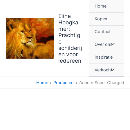
Ga
Home
naar
Eline
de
Kopen
Hoogka
inhoud
mer:
Contact
Prachtig
e
Over ons
schilderij
en voor
Inspiratie
iedereen
Verkocht
Home
Producten
Auburn Super Charged